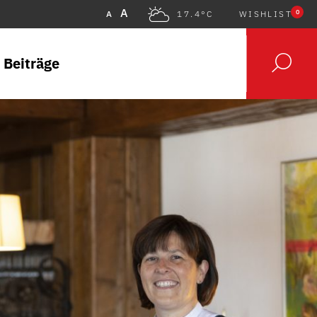
A
0
A
17.4°C
WISHLIST
 Beiträge