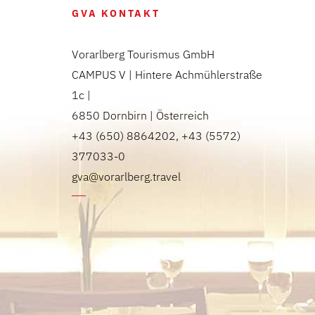
GVA KONTAKT
Vorarlberg Tourismus GmbH
CAMPUS V | Hintere Achmühlerstraße
1c |
6850 Dornbirn | Österreich
+43 (650) 8864202, +43 (5572)
377033-0
gva@vorarlberg.travel