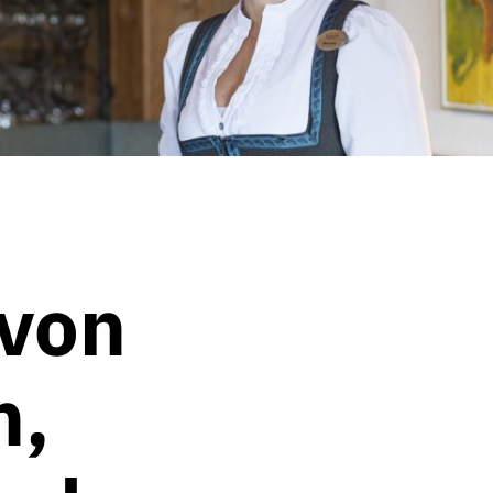
von
n,