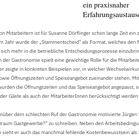
ein praxisnaher
Erfahrungsaustaus
n Mitarbeitern ist für Susanne Dörflinger schon lange Zeit ein
em Jahr wurde der „Stammentscheid“ als Format, welches den M
, sich mehr in die betriebliche Entscheidungsprozesse einzubring
in der Gastronomie spielt eine gewichtige Rolle für die Mitarbeit
r zeigte in konkreten Beispielen vor, in welcher Wechselwirku
owie Öffnungszeiten und Speiseangebot zueinander stehen. Mit 
wurden die Öffnungszeiten und das Speiseangebot angepasst, 
 der Gäste als auch der MitarbeiterInnen berücksichtigt werden
über dem schlechten Ruf der Gastronomie motivierte Jürgen 
)traum Gastgewerbe?“ zu schreiben. Neben den Arbeitsbeding
n sieht er auch das manchmal fehlende Kostenbewusstsein als E