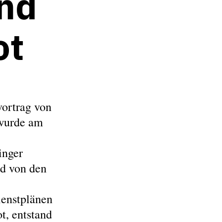
nd
ot
ortrag von
 wurde am
inger
d von den
ienstplänen
t, entstand