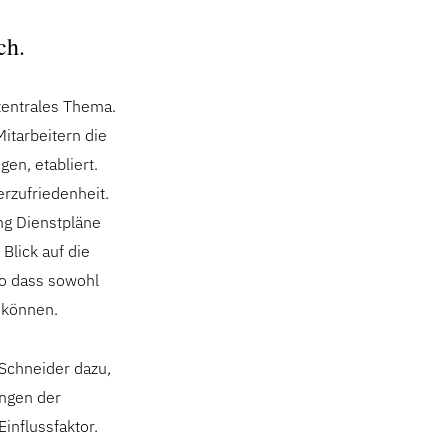
ch.
 zentrales Thema.
itarbeitern die
en, etabliert.
erzufriedenheit.
ng Dienstpläne
Blick auf die
so dass sowohl
 können.
Schneider dazu,
ungen der
influssfaktor.