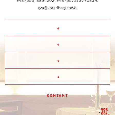
+43 (650) 8864202, +43 (5572) 377033-0
gva@vorarlberg.travel
KONTAKT