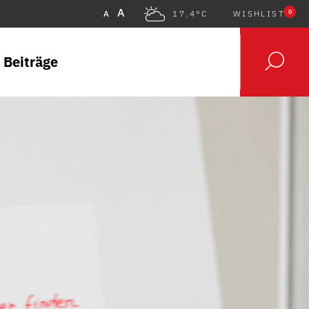
A
0
A
17.4°C
WISHLIST
 Beiträge