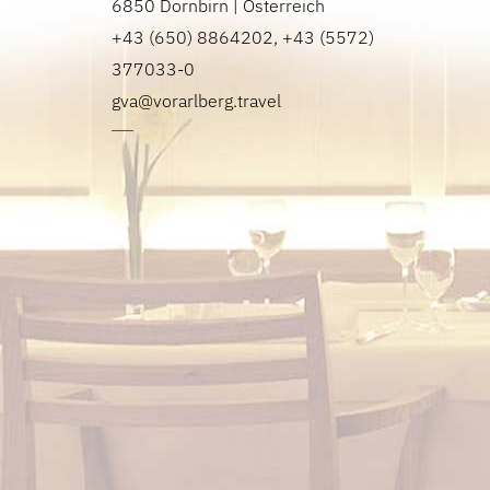
6850 Dornbirn | Österreich
+43 (650) 8864202, +43 (5572)
377033-0
gva@vorarlberg.travel