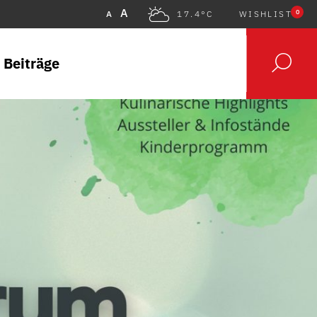
A
0
A
17.4°C
WISHLIST
 Beiträge