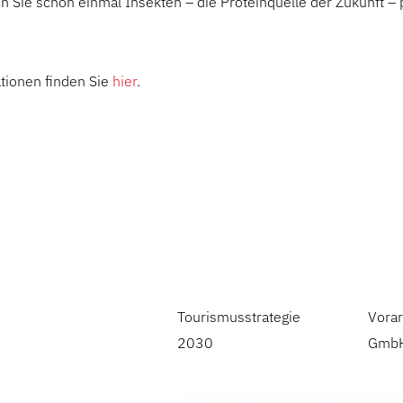
 Sie schon einmal Insekten – die Proteinquelle der Zukunft – 
tionen finden Sie
hier
.
Tourismusstrategie
Vorar
2030
Gmb