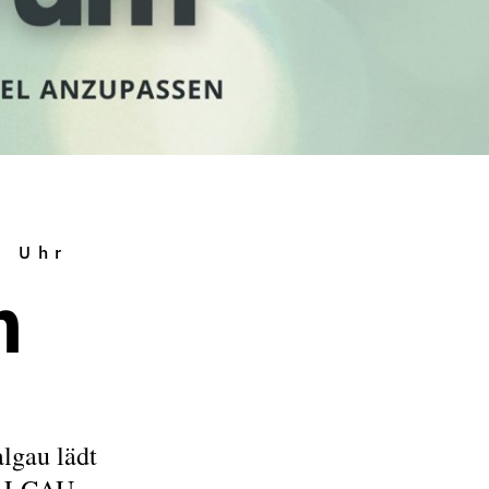
6 Uhr
m
gau lädt