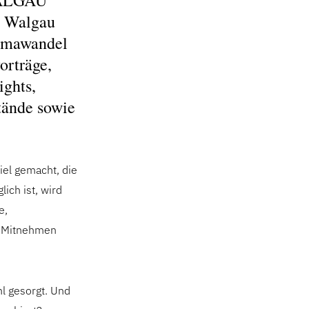
WALGAU
 Walgau
limawandel
orträge,
ights,
tände sowie
el gemacht, die
ich ist, wird
e,
m Mitnehmen
hl gesorgt. Und