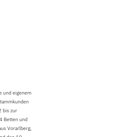
lle und eigenem
e Stammkunden
 bis zur
4 Betten und
aus Vorarlberg,