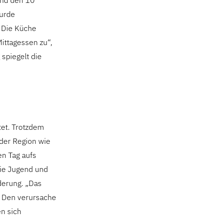
und den 10
wurde
. Die Küche
ittagessen zu“,
 spiegelt die
tet. Trotzdem
der Region wie
en Tag aufs
ie Jugend und
derung. „Das
. Den verursache
en sich