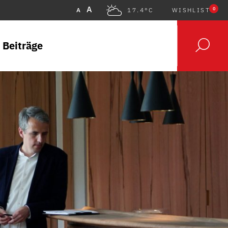
A
0
A
17.4°C
WISHLIST
 Beiträge