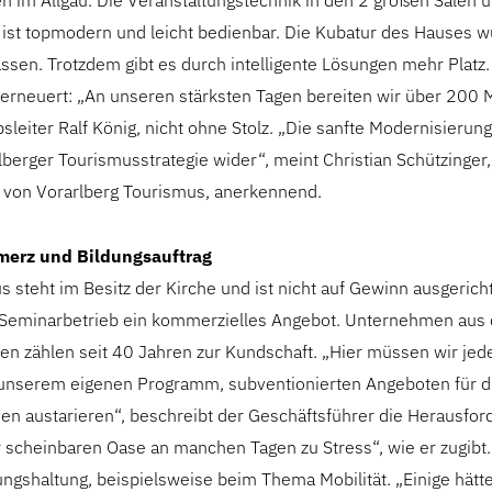
n im Allgäu. Die Veranstaltungstechnik in den 2 großen Sälen 
st topmodern und leicht bedienbar. Die Kubatur des Hauses 
ssen. Trotzdem gibt es durch intelligente Lösungen mehr Platz
erneuert: „An unseren stärksten Tagen bereiten wir über 200 M
bsleiter Ralf König, nicht ohne Stolz. „Die sanfte Modernisierung
berger Tourismusstrategie wider“, meint Christian Schützinger,
 von Vorarlberg Tourismus, anerkennend.
erz und Bildungsauftrag
 steht im Besitz der Kirche und ist nicht auf Gewinn ausgerich
 Seminarbetrieb ein kommerzielles Angebot. Unternehmen aus 
fen zählen seit 40 Jahren zur Kundschaft. „Hier müssen wir jed
unserem eigenen Programm, subventionierten Angeboten für d
n austarieren“, beschreibt der Geschäftsführer die Herausfor
er scheinbaren Oase an manchen Tagen zu Stress“, wie er zugibt
ngshaltung, beispielsweise beim Thema Mobilität. „Einige hätt