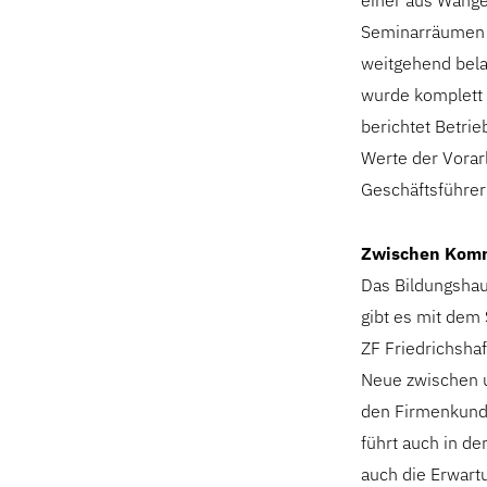
einer aus Wange
Seminarräumen i
weitgehend bela
wurde komplett 
berichtet Betrie
Werte der Vorarl
Geschäftsführer
Zwischen Komm
Das Bildungshaus
gibt es mit dem
ZF Friedrichsha
Neue zwischen 
den Firmenkunde
führt auch in d
auch die Erwartu