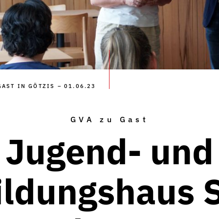
AST IN GÖTZIS – 01.06.23
GVA zu Gast
Jugend- und
ildungshaus S