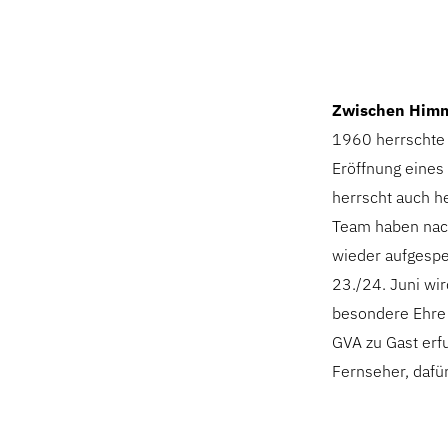
Zwischen Himm
1960 herrschte 
Eröffnung eines
herrscht auch h
Team haben nach
wieder aufgesper
23./24. Juni wir
besondere Ehre z
GVA zu Gast erf
Fernseher, dafü