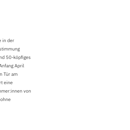
 in der
chstimmung
und 50-köpfiges
Anfang April
en Tür am
rt eine
ehmer:innen von
 ohne